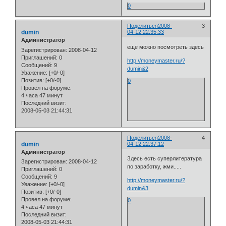
0
Поделиться
2008-
3
dumin
04-12 22:35:33
Администратор
еще можно посмотреть здесь
Зарегистрирован
: 2008-04-12
Приглашений:
0
http://moneymaster.ru/?
Сообщений:
9
dumin&2
Уважение:
[+0/-0]
Позитив:
[+0/-0]
0
Провел на форуме:
4 часа 47 минут
Последний визит:
2008-05-03 21:44:31
Поделиться
2008-
4
dumin
04-12 22:37:12
Администратор
Здесь есть суперлитература
Зарегистрирован
: 2008-04-12
по заработку, жми.....
Приглашений:
0
Сообщений:
9
http://moneymaster.ru/?
Уважение:
[+0/-0]
dumin&3
Позитив:
[+0/-0]
Провел на форуме:
0
4 часа 47 минут
Последний визит:
2008-05-03 21:44:31