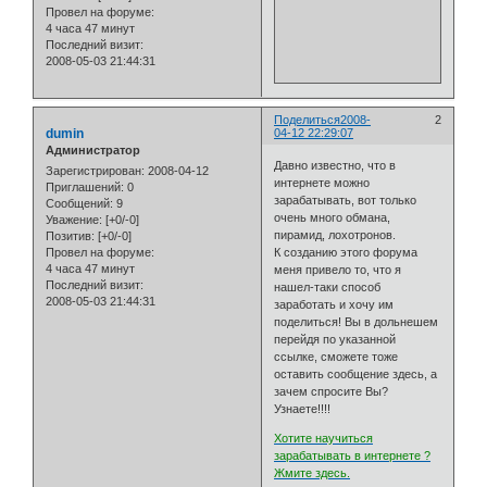
Провел на форуме:
4 часа 47 минут
Последний визит:
2008-05-03 21:44:31
Поделиться
2008-
2
dumin
04-12 22:29:07
Администратор
Давно известно, что в
Зарегистрирован
: 2008-04-12
интернете можно
Приглашений:
0
зарабатывать, вот только
Сообщений:
9
очень много обмана,
Уважение:
[+0/-0]
пирамид, лохотронов.
Позитив:
[+0/-0]
К созданию этого форума
Провел на форуме:
4 часа 47 минут
меня привело то, что я
Последний визит:
нашел-таки способ
2008-05-03 21:44:31
заработать и хочу им
поделиться! Вы в дольнешем
перейдя по указанной
ссылке, сможете тоже
оставить сообщение здесь, а
зачем спросите Вы?
Узнаете!!!!
Хотите научиться
зарабатывать в интернете ?
Жмите здесь.