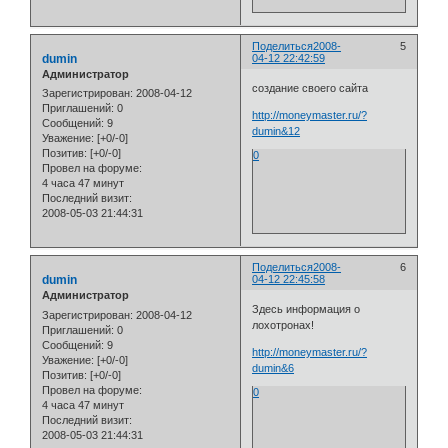
Поделиться
2008-
5
dumin
04-12 22:42:59
Администратор
создание своего сайта
Зарегистрирован
: 2008-04-12
Приглашений:
0
http://moneymaster.ru/?
Сообщений:
9
dumin&12
Уважение:
[+0/-0]
Позитив:
[+0/-0]
0
Провел на форуме:
4 часа 47 минут
Последний визит:
2008-05-03 21:44:31
Поделиться
2008-
6
dumin
04-12 22:45:58
Администратор
Здесь информация о
Зарегистрирован
: 2008-04-12
лохотронах!
Приглашений:
0
Сообщений:
9
http://moneymaster.ru/?
Уважение:
[+0/-0]
dumin&6
Позитив:
[+0/-0]
Провел на форуме:
0
4 часа 47 минут
Последний визит:
2008-05-03 21:44:31