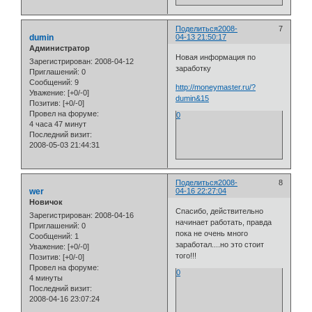
Поделиться
2008-
7
dumin
04-13 21:50:17
Администратор
Новая информация по
Зарегистрирован
: 2008-04-12
заработку
Приглашений:
0
Сообщений:
9
http://moneymaster.ru/?
Уважение:
[+0/-0]
dumin&15
Позитив:
[+0/-0]
Провел на форуме:
0
4 часа 47 минут
Последний визит:
2008-05-03 21:44:31
Поделиться
2008-
8
wer
04-16 22:27:04
Новичок
Спасибо, действительно
Зарегистрирован
: 2008-04-16
начинает работать, правда
Приглашений:
0
пока не очень много
Сообщений:
1
заработал....но это стоит
Уважение:
[+0/-0]
того!!!
Позитив:
[+0/-0]
Провел на форуме:
0
4 минуты
Последний визит:
2008-04-16 23:07:24