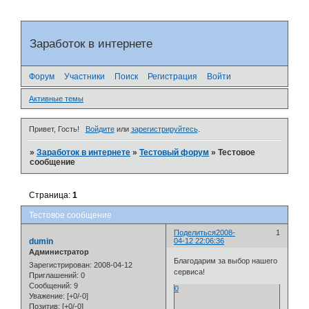
Заработок в интернете
Форум
Участники
Поиск
Регистрация
Войти
Активные темы
Привет, Гость!
Войдите
или
зарегистрируйтесь
.
»
Заработок в интернете
»
Тестовый форум
»
Тестовое
сообщение
Страница:
1
Тестовое сообщение
Поделиться
2008-
1
dumin
04-12 22:06:36
Администратор
Благодарим за выбор нашего
Зарегистрирован
: 2008-04-12
сервиса!
Приглашений:
0
Сообщений:
9
0
Уважение:
[+0/-0]
Позитив:
[+0/-0]